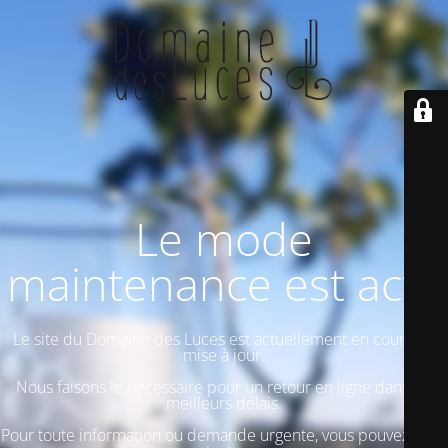
Le mode
maintenance est actif
Le site du Domaine des Luces est actuellement en cours de
mise à jour.
Nous faisons le nécessaire pour un retour en ligne dans les
meilleurs délais.
Pour toute information ou demande urgente, vous pouvez nous